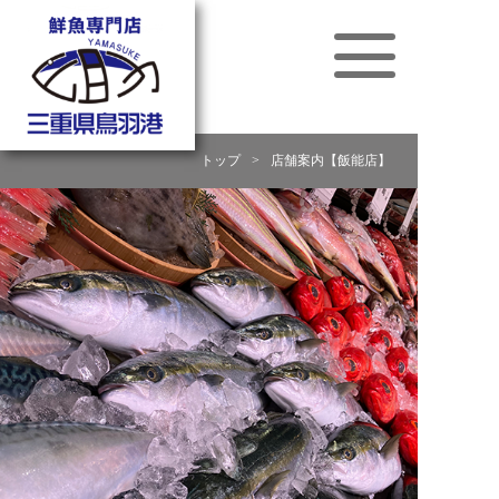
トップ
>
店舗案内【飯能店】