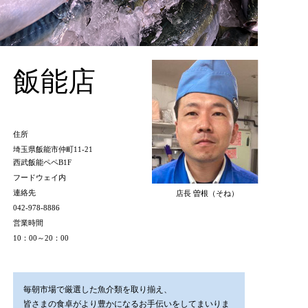
飯能店
住所
埼玉県飯能市仲町11-21
西武飯能ペペB1F
フードウェイ内
連絡先
店長 曽根（そね）
042-978-8886
営業時間
10：00～20：00
毎朝市場で厳選した魚介類を取り揃え、
皆さまの食卓がより豊かになるお手伝いをしてまいりま