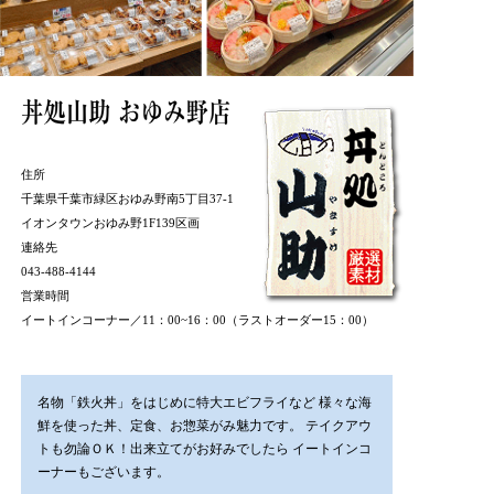
住所
千葉県千葉市緑区おゆみ野南5丁目37-1
イオンタウンおゆみ野1F139区画
連絡先
043-488-4144
営業時間
イートインコーナー／11：00~16：00（ラストオーダー15：00）
名物「鉄火丼」をはじめに特大エビフライなど 様々な海
鮮を使った丼、定食、お惣菜がみ魅力です。 テイクアウ
トも勿論ＯＫ！出来立てがお好みでしたら イートインコ
ーナーもございます。