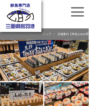
トップ
>
店舗案内【丼処おゆみ野】